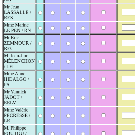
Mr Jean
LASSALLE /
RES
Mme Marine
LE PEN / RN
Mr Eric
ZEMMOUR /
REC
M. Jean-Luc
MÉLENCHON
/ LFI
Mme Anne
HIDALGO /
PS
Mr Yannick
JADOT /
EELV
Mme Valérie
PECRESSE /
LR
M. Philippe
POUTOU /