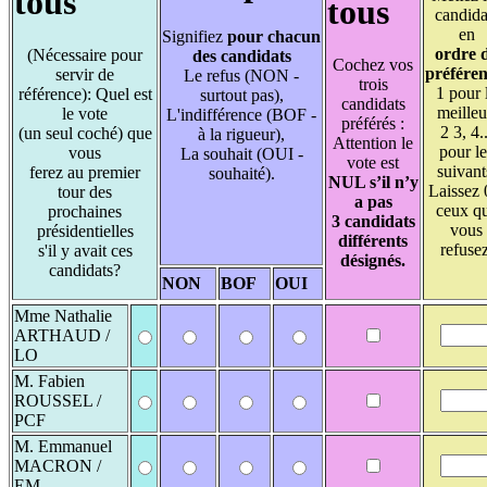
tous
tous
candida
en
Signifiez
pour chacun
ordre 
(Nécessaire pour
des candidats
Cochez vos
préfére
servir de
Le refus (NON -
trois
1 pour 
référence): Quel est
surtout pas),
candidats
meilleu
le vote
L'indifférence (BOF -
préférés :
2 3, 4..
(un seul coché) que
à la rigueur),
Attention le
pour le
vous
La souhait (OUI -
vote est
suivant
ferez au premier
souhaité).
NUL s’il n’y
Laissez 
tour des
a pas
ceux q
prochaines
3 candidats
vous
présidentielles
différents
refusez
s'il y avait ces
désignés.
candidats?
NON
BOF
OUI
Mme Nathalie
ARTHAUD /
LO
M. Fabien
ROUSSEL /
PCF
M. Emmanuel
MACRON /
EM