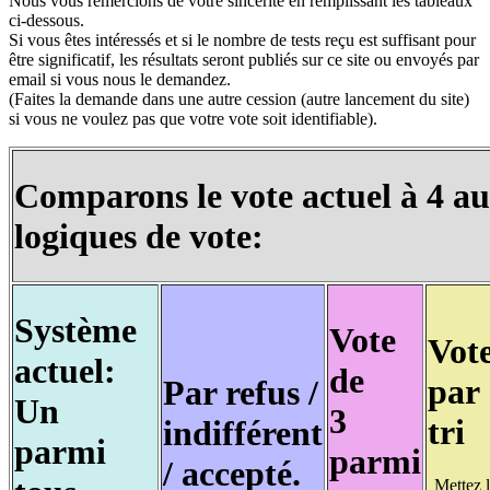
Nous vous remercions de votre sincérité en remplissant les tableaux
ci-dessous.
Si vous êtes intéressés et si le nombre de tests reçu est suffisant pour
être significatif, les résultats seront publiés sur ce site ou envoyés par
email si vous nous le demandez.
(Faites la demande dans une autre cession (autre lancement du site)
si vous ne voulez pas que votre vote soit identifiable).
Comparons le vote actuel à 4 au
logiques de vote:
Système
Vote
Vot
actuel:
de
par
Par refus /
Un
3
tri
indifférent
parmi
parmi
/ accepté.
Mettez 