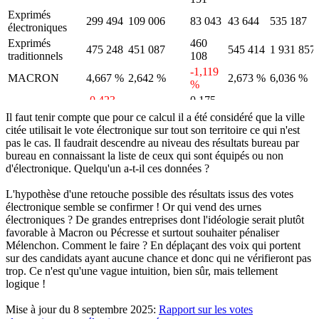
Exprimés
299 494
109 006
83 043
43 644
535 187
électroniques
Exprimés
460
475 248
451 087
545 414
1 931 857
traditionnels
108
-1,119
MACRON
4,667 %
2,642 %
2,673 %
6,036 %
%
-0,423
0,175
LE PEN
-1,029 %
0,961 %
-1,809 %
%
%
Il faut tenir compte que pour ce calcul il a été considéré que la ville
-5,264
1,767
-5,244
citée utilisait le vote électronique sur tout son territoire ce qui n'est
MÉLENCHON
-3,615 %
-6,320 %
%
%
%
pas le cas. Il faudrait descendre au niveau des résultats bureau par
bureau en connaissant la liste de ceux qui sont équipés ou non
-0,209
ZEMMOUR
0,163 %
0,474 %
0,671 %
0,416 %
d'électronique. Quelqu'un a-t-il ces données ?
%
0,154
PÉCRESSE
0,977 %
2,218 %
1,181 %
2,010 %
L'hypothèse d'une retouche possible des résultats issus des votes
%
électronique semble se confirmer ! Or qui vend des urnes
-0,501
électroniques ? De grandes entreprises dont l'idéologie serait plutôt
JADOT
0,541 %
0,235 %
0,320 %
0,632 %
%
favorable à Macron ou Pécresse et surtout souhaiter pénaliser
DUPONT-
-0,032
-0,069
-0,004
Mélenchon. Comment le faire ? En déplaçant des voix qui portent
0,100 %
-0,097 %
AIGNAN
%
%
%
sur des candidats ayant aucune chance et donc qui ne vérifieront pas
trop. Ce n'est qu'une vague intuition, bien sûr, mais tellement
-0,058
-0,016
LASSALLE
-0,399 %
0,080 %
-0,125 %
logique !
%
%
-0,381
0,091
-0,336
ROUSSEL
-0,474 %
-0,485 %
Mise à jour du 8 septembre 2025:
Rapport sur les votes
%
%
%