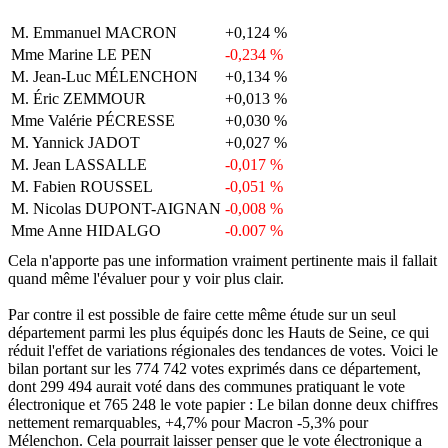
M. Emmanuel MACRON
+0,124 %
Mme Marine LE PEN
-0,234 %
M. Jean-Luc MÉLENCHON
+0,134 %
M. Éric ZEMMOUR
+0,013 %
Mme Valérie PÉCRESSE
+0,030 %
M. Yannick JADOT
+0,027 %
M. Jean LASSALLE
-0,017 %
M. Fabien ROUSSEL
-0,051 %
M. Nicolas DUPONT-AIGNAN
-0,008 %
Mme Anne HIDALGO
-0,007 %
M. Philippe POUTOU
-0,005 %
Cela n'apporte pas une information vraiment pertinente mais il fallait
Mme Nathalie ARTHAUD
-0,005 %
quand même l'évaluer pour y voir plus clair.
Par contre il est possible de faire cette même étude sur un seul
département parmi les plus équipés donc les Hauts de Seine, ce qui
réduit l'effet de variations régionales des tendances de votes. Voici le
bilan portant sur les 774 742 votes exprimés dans ce département,
dont 299 494 aurait voté dans des communes pratiquant le vote
électronique et 765 248 le vote papier : Le bilan donne deux chiffres
nettement remarquables, +4,7% pour Macron -5,3% pour
Mélenchon. Cela pourrait laisser penser que le vote électronique a