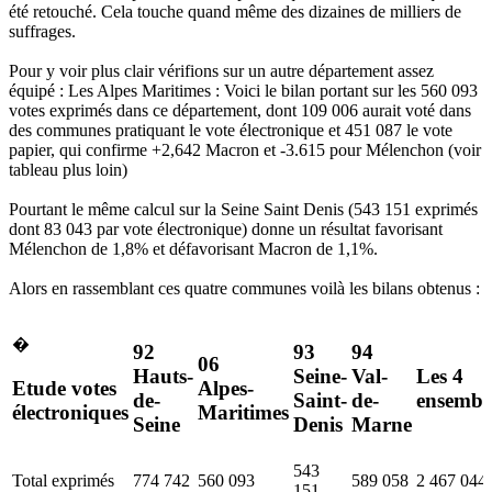
été retouché. Cela touche quand même des dizaines de milliers de
suffrages.
Pour y voir plus clair vérifions sur un autre département assez
équipé : Les Alpes Maritimes : Voici le bilan portant sur les 560 093
votes exprimés dans ce département, dont 109 006 aurait voté dans
des communes pratiquant le vote électronique et 451 087 le vote
papier, qui confirme +2,642 Macron et -3.615 pour Mélenchon (voir
tableau plus loin)
Pourtant le même calcul sur la Seine Saint Denis (543 151 exprimés
dont 83 043 par vote électronique) donne un résultat favorisant
Mélenchon de 1,8% et défavorisant Macron de 1,1%.
Alors en rassemblant ces quatre communes voilà les bilans obtenus :
�
92
93
94
06
Hauts-
Seine-
Val-
Les 4
Etude votes
Alpes-
de-
Saint-
de-
ensembl
électroniques
Maritimes
Seine
Denis
Marne
543
Total exprimés
774 742
560 093
589 058
2 467 044
151