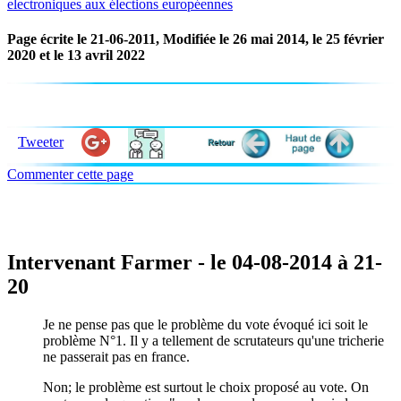
electroniques aux élections européennes
-0,023
-0,161
-0,144
HIDALGO
-0,010 %
-0,028 %
%
%
%
Page écrite le 21-06-2011, Modifiée le 26 mai 2014, le 25 février
-0,080
-0,084
-0,065
POUTOU
-0,059 %
-0,117 %
2020 et le 13 avril 2022
%
%
%
-0,088
-0,028
-0,093
ARTHAUD
-0,085 %
-0,113 %
%
%
%
Tweeter
Commenter cette page
Intervenant Farmer - le 04-08-2014 à 21-
20
Je ne pense pas que le problème du vote évoqué ici soit le
problème N°1. Il y a tellement de scrutateurs qu'une tricherie
ne passerait pas en france.
Non; le problème est surtout le choix proposé au vote. On