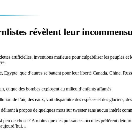
nlistes révèlent leur incommensu
ttes artificielles, inventions mafieuse pour culpabiliser les peuples et 
vre.
e, Egypte, que d’autres se battent pour leur liberté Canada, Chine, Rus
an, et que des bombes explosent au milieu d’enfants affamés,
ution de l’air, des eaux, voit disparaitre des espèces et des glaciers, de
 délirant à propos de quelques mots sur tweeter sans aucun intérêt comme
i peu de chose ? A moins que des puissances occultes préfèrent détourne
rs aujourd’hui…