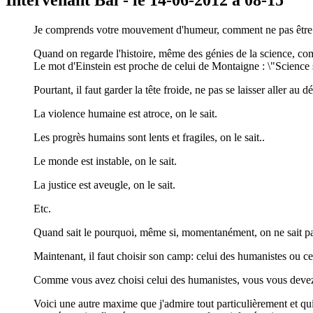
Intervenant Bal - le 14-06-2012 à 08-15
Je comprends votre mouvement d'humeur, comment ne pas être 
Quand on regarde l'histoire, même des génies de la science, com
Le mot d'Einstein est proche de celui de Montaigne : \"Science 
Pourtant, il faut garder la tête froide, ne pas se laisser aller au 
La violence humaine est atroce, on le sait.
Les progrès humains sont lents et fragiles, on le sait..
Le monde est instable, on le sait.
La justice est aveugle, on le sait.
Etc.
Quand sait le pourquoi, même si, momentanément, on ne sait p
Maintenant, il faut choisir son camp: celui des humanistes ou ce
Comme vous avez choisi celui des humanistes, vous vous devez d
Voici une autre maxime que j'admire tout particulièrement et qui