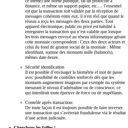
ce thème) une borne publique, ou un protocole à
distance, et même un support papier, etc.… l’essentiel
est que la transaction soit validée par la réception de
messages cohérents entre eux, il n'est réel que quand le
réseau a reçu les messages des deux parties. Tout
appareil électronique, public ou privé est habilité à
enregistrer la transaction qui n’est valable que lorsque
les trois messages envoyé au réseau informatique gérant
cette monnaie correspondent : Ceux des deux acteurs et
celui du fond de gestion social de la monnaie : Même
identifiant, somme des montants nulle (balancés),
mêmes date-heure.
Sécurité identification
Il est possible d’envisager la biométrie et mot de passe
avec possibilité de contrôles renforcés dès que les
montants augmentent imagions par exemple nu système
mesurant le niveau d’adrénaline ou de conscience, ce
qui interdirait toute épreuve de force ou de stupéfiants.
Contrôle après transaction:
De toute façon il est toujours possible de faire inverser
une transaction qui s’avérerait frauduleuse via le résultat
d’une action judiciaire.
Cherchons les failles !