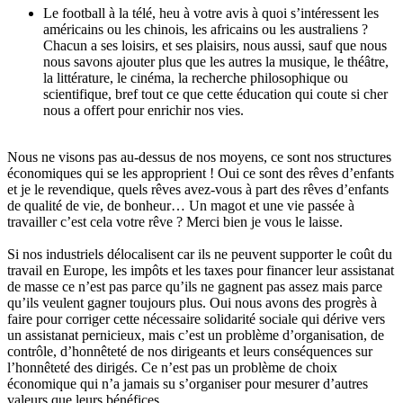
Le football à la télé, heu à votre avis à quoi s’intéressent les
américains ou les chinois, les africains ou les australiens ?
Chacun a ses loisirs, et ses plaisirs, nous aussi, sauf que nous
nous savons ajouter plus que les autres la musique, le théâtre,
la littérature, le cinéma, la recherche philosophique ou
scientifique, bref tout ce que cette éducation qui coute si cher
nous a offert pour enrichir nos vies.
Nous ne visons pas au-dessus de nos moyens, ce sont nos structures
économiques qui se les approprient ! Oui ce sont des rêves d’enfants
et je le revendique, quels rêves avez-vous à part des rêves d’enfants
de qualité de vie, de bonheur… Un magot et une vie passée à
travailler c’est cela votre rêve ? Merci bien je vous le laisse.
Si nos industriels délocalisent car ils ne peuvent supporter le coût du
travail en Europe, les impôts et les taxes pour financer leur assistanat
de masse ce n’est pas parce qu’ils ne gagnent pas assez mais parce
qu’ils veulent gagner toujours plus. Oui nous avons des progrès à
faire pour corriger cette nécessaire solidarité sociale qui dérive vers
un assistanat pernicieux, mais c’est un problème d’organisation, de
contrôle, d’honnêteté de nos dirigeants et leurs conséquences sur
l’honnêteté des dirigés. Ce n’est pas un problème de choix
économique qui n’a jamais su s’organiser pour mesurer d’autres
valeurs que leurs bénéfices.