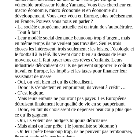
vénérable professeur Kuing Yamang. Vous êtes chercheur en
macro-économie, micro-économie et en économie du
développement. Vous avez vécu en Europe, plus précisément
en France. Pouvez-vous nous en parler ?
- La société européenne actuelle est en train de s’autodétruire.
- Tout-à-fait !
- Leur modèle social demande beaucoup trop d’argent, mais
en même temps ils ne veulent pas travailler. Seules trois
choses les intéressent, trois seulement : les loisirs, l’écologie et
le football à la télé. Ils vivent donc bien au-dessus de leurs
moyens, car il faut payer tous ces rêves d’enfants. Leurs
industriels délocalisent car ils ne peuvent supporter le coût du
travail en Europe, les impôts et les taxes pour financer leur
assistanat de masse.
- Oui, on voit bien ici qu’ils délocalisent.
- Donc ils s’endettent en empruntant, ils vivent à crédit …
- C’est logique.
- Mais leurs enfants ne pourront pas payer. Les Européens
détruisent finalement leur qualité de vie en se paupérisant.
- Donc, en fait ils choisissent de dépenser beaucoup plus que
ce qu’ils gagnent.
- Oui, ils votent des budgets toujours déficitaires.
- Mais ainsi on leur prête. ( le journaliste se bidonne )
- On leur prête beaucoup trop, ils ne peuvent pas rembourser,
ils sont asphyxiés par leur dette.