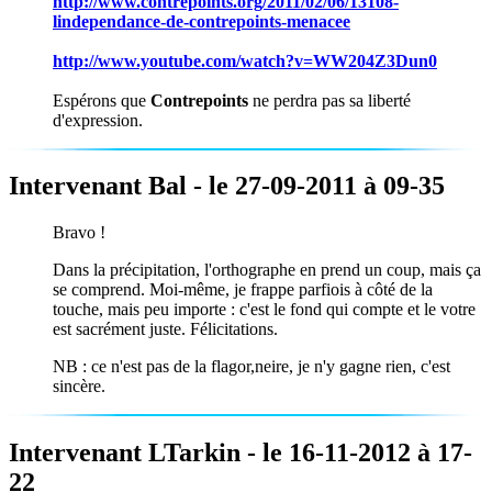
http://www.contrepoints.org/2011/02/06/13108-
lindependance-de-contrepoints-menacee
http://www.youtube.com/watch?v=WW204Z3Dun0
Espérons que
Contrepoints
ne perdra pas sa liberté
d'expression.
Intervenant Bal - le 27-09-2011 à 09-35
Bravo !
Dans la précipitation, l'orthographe en prend un coup, mais ça
se comprend. Moi-même, je frappe parfiois à côté de la
touche, mais peu importe : c'est le fond qui compte et le votre
est sacrément juste. Félicitations.
NB : ce n'est pas de la flagor,neire, je n'y gagne rien, c'est
sincère.
Intervenant LTarkin - le 16-11-2012 à 17-
22