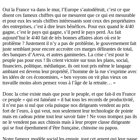
Oui la France va dans le mur, l’Europe s’autodétruit, c’est ce que
disent ces fameux chiffres qui ne mesurent que ce qui est mesurable
et pour eux les seuls chiffres intéressants sont ceux des propriétaires
des entreprises, c’est à dire leurs bénéfices. Pour eux quand le 4/40
gagne, c’est le pays qui gagne, s’il perd le pays perd. Au fait
aujourd’hui le 4/40 fait de très bonnes affaires alors où est le
problème ? Justement il n’y a pas de problème, le gouvernement fait
juste semblant pour encore accroitre ces marges délirantes de total,
des banques d’Areva, et autres gamineries. La crise c’est pour le
peuple pas pour eux ! Ils crient victoire sur tous les plans, social,
financiers, politique, médiatique, ils ont tout pris même le langage
ambiant est devenu leur propriété, l’homme de la rue s’exprime avec
les idées de ces économistes, « ben voyons on vit plus vieux on
travaille moins alors pensez vous à l’âge de la retraite… »
Donc la crise existe mais que pour le peuple, et que fait-il en France
ce peuple « qui est fainéant » il bat tous les records de productivité,
il n’est pas si nul que cela puisque nos dirigeants vendent au prix
fort de l’euro, à qui veut, non seulement leur technologie de pointe
mais en cadeau prime tout leur savoir faire ! Ne vous trompez pas ils
ne le vendent pas aux chinois mais à leur propre classe dirigeante
qui se fout éperdument d’être française, chinoise ou papou.
Notre fameux modèle social les ennuie, tout cet argent qui leur passe