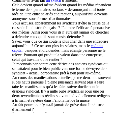
Coluche en avait fait
un sketch
d’ailleurs.
Cela devient quand même évident quand les médias répandent
le terme de « partenaires sociaux » désamorçant ainsi toute
idée de lutte entre salariés et directions, aujourd’hui devenus
anonymes sous formes d’actionnaires.
Vous accusez apparemment les syndicats d’être la cause de la
casse de l’industrie française ? J’admire l’efficacité persuasive
des médias. Ainsi pour vous ils n’auraient jamais du chercher
à défendre ceux qu’ils sont censés défendre ?
Savez-vous que ce qui coûte le plus cher dans une entreprise
aujourd’hui ? Ce ne sont plus les salaires, mais le
coût du
capital
, banques et dividendes, mais étrange personne ne le
relève. Pourtant qui produit la valeur dans une entreprise,
celui qui travaille ou le rentier ?
Je reconnais par contre cette dérive des anciens syndicats qui
se battaient pour le bien public vers une forme dévoyée de «
syndicat » actuel, corporatiste prêt à tout pour lui-même.
Au cours des manifestations actuelles, je me demande souvent
si ces hauts parleurs à pleine puissance servent plus à faire
taire les manifestants qu’à les faire suivre docilement le
drapeau syndical. Il y a mille pubs syndicales pour une ou
deux revendications réelles souvent individuellement rédigées
à la main et rejetées dans l’anonymat de la masse.
Au fait pourquoi n’y a-t-il jamais de grève dans l’industrie
d’armement ?