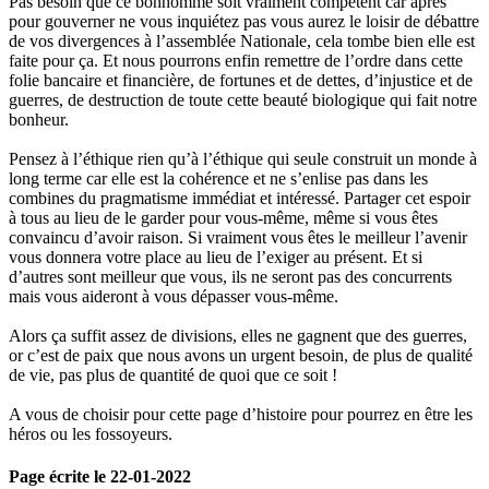
Pas besoin que ce bonhomme soit vraiment compétent car après
pour gouverner ne vous inquiétez pas vous aurez le loisir de débattre
de vos divergences à l’assemblée Nationale, cela tombe bien elle est
faite pour ça. Et nous pourrons enfin remettre de l’ordre dans cette
folie bancaire et financière, de fortunes et de dettes, d’injustice et de
guerres, de destruction de toute cette beauté biologique qui fait notre
bonheur.
Pensez à l’éthique rien qu’à l’éthique qui seule construit un monde à
long terme car elle est la cohérence et ne s’enlise pas dans les
combines du pragmatisme immédiat et intéressé. Partager cet espoir
à tous au lieu de le garder pour vous-même, même si vous êtes
convaincu d’avoir raison. Si vraiment vous êtes le meilleur l’avenir
vous donnera votre place au lieu de l’exiger au présent. Et si
d’autres sont meilleur que vous, ils ne seront pas des concurrents
mais vous aideront à vous dépasser vous-même.
Alors ça suffit assez de divisions, elles ne gagnent que des guerres,
or c’est de paix que nous avons un urgent besoin, de plus de qualité
de vie, pas plus de quantité de quoi que ce soit !
A vous de choisir pour cette page d’histoire pour pourrez en être les
héros ou les fossoyeurs.
Page écrite le 22-01-2022