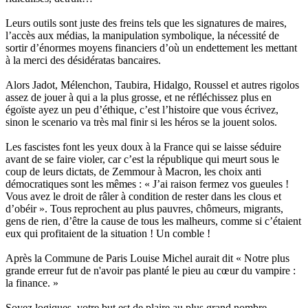
Leurs outils sont juste des freins tels que les signatures de maires,
l’accès aux médias, la manipulation symbolique, la nécessité de
sortir d’énormes moyens financiers d’où un endettement les mettant
à la merci des désidératas bancaires.
Alors Jadot, Mélenchon, Taubira, Hidalgo, Roussel et autres rigolos
assez de jouer à qui a la plus grosse, et ne réfléchissez plus en
égoïste ayez un peu d’éthique, c’est l’histoire que vous écrivez,
sinon le scenario va très mal finir si les héros se la jouent solos.
Les fascistes font les yeux doux à la France qui se laisse séduire
avant de se faire violer, car c’est la république qui meurt sous le
coup de leurs dictats, de Zemmour à Macron, les choix anti
démocratiques sont les mêmes : « J’ai raison fermez vos gueules !
Vous avez le droit de râler à condition de rester dans les clous et
d’obéir ». Tous reprochent au plus pauvres, chômeurs, migrants,
gens de rien, d’être la cause de tous les malheurs, comme si c’étaient
eux qui profitaient de la situation ! Un comble !
Après la Commune de Paris Louise Michel aurait dit « Notre plus
grande erreur fut de n'avoir pas planté le pieu au cœur du vampire :
la finance. »
Soyez logiques, votre but est de plaire au plus grand nombre