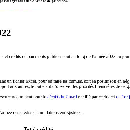
par ses grandes déclarations de principes.
022
 et crédits de paiements publiées tout au long de l’année 2023 au journ
s un fichier Excel, pour en faire les cumuls, soit en positif soit en nég
pport aux autres, le but étant d’observer les priorités financières de ce
obscure notamment pour le
décrêt du 7 avril
rectifié par ce décret
du 1er j
année des crédits et annulations enregistrées :
Total crédité