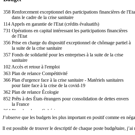
358 Renforcement exceptionnel des participations financières de l'Eta
dans le cadre de la crise sanitaire
114 Appels en garantie de l'Etat (crédits évaluatifs)
731 Opérations en capital intéressant les participations financières
de l'Etat
356 Prise en charge du dispositif exceptionnel de chômage partiel à
la suite de la crise sanitaire
357 Fonds de solidarité pour les entreprises à la suite de la crise
sanitaire
102 Accès et retour à l'emploi
363 Plan de relance Compétitivité
366 Plan d'urgence face à la crise sanitaire - Matériels sanitaires
pour faire face à la crise de la covid-19
362 Plan de relance Écologie
852 Prêts à des États étrangers pour consolidation de dettes envers
la France
364 Plan de relance Cohésion
J’observe que les budgets les plus important en positif comme en négati
107 Administration pénitentiaire
349 Fonds pour la transformation de l'action publique
Il est possible de trouver le descriptif de chaque poste budgétaire, j’ai
163 Jeunesse et vie associative