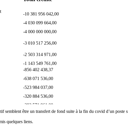
t
-10 381 956 042,00
-4 030 099 664,00
-4 000 000 000,00
-3 010 517 256,00
-2 503 314 971,00
-1 143 549 761,00
-856 402 438,37
-638 071 536,00
-523 984 037,00
-320 884 536,00
-292 571 961,00
f semblent être un transfert de fond suite à la fin du covid d’un poste 
-234 171 761,52
-232 769 683,00
 mis quelques liens.
-187 250 601,40