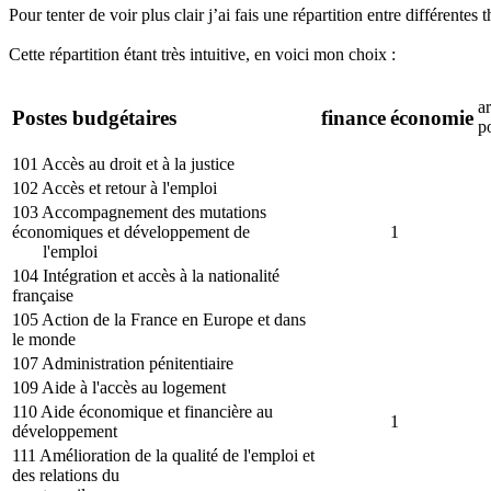
424 Financement des investissements stratégiques
Pour tenter de voir plus clair j’ai fais une répartition entre différente
180 Presse et médias
Cette répartition étant très intuitive, en voici mon choix :
231 Vie étudiante
343 Plan 'France Très haut débit'
183 Protection maladie
a
Postes budgétaires
finance
économie
p
172 Recherches scientifiques et technologiques pluridisciplinaires
425 Financement structurel des écosystèmes d'innovation
101 Accès au droit et à la justice
110 Aide économique et financière au développement
102 Accès et retour à l'emploi
129 Coordination du travail gouvernemental
103 Accompagnement des mutations
359 Présidence française du Conseil de l'Union européenne en 2022
économiques et développement de
1
198 Régimes sociaux et de retraite des transports terrestres
l'emploi
181 Prévention des risques
104 Intégration et accès à la nationalité
française
232 Vie politique, cultuelle et associative
105 Action de la France en Europe et dans
841 France Télévisions
le monde
310 Conduite et pilotage de la politique de la justice
107 Administration pénitentiaire
123 Conditions de vie outre-mer
109 Aide à l'accès au logement
219 Sport
110 Aide économique et financière au
193 Recherche spatiale
1
développement
105 Action de la France en Europe et dans le monde
111 Amélioration de la qualité de l'emploi et
148 Fonction publique
des relations du
158 Indemnisation des victimes des persécutions antisémites et des