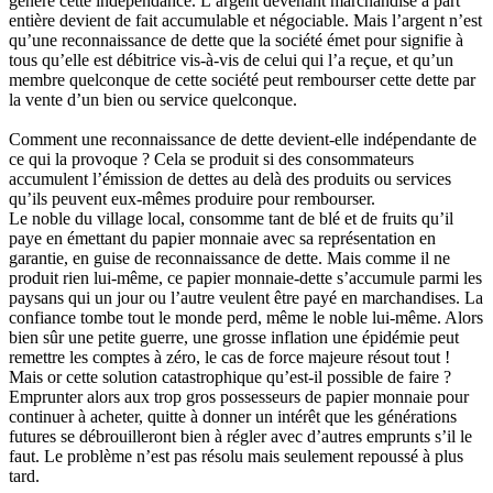
généré cette indépendance. L’argent devenant marchandise à part
entière devient de fait accumulable et négociable. Mais l’argent n’est
qu’une reconnaissance de dette que la société émet pour signifie à
tous qu’elle est débitrice vis-à-vis de celui qui l’a reçue, et qu’un
membre quelconque de cette société peut rembourser cette dette par
la vente d’un bien ou service quelconque.
Comment une reconnaissance de dette devient-elle indépendante de
ce qui la provoque ? Cela se produit si des consommateurs
accumulent l’émission de dettes au delà des produits ou services
qu’ils peuvent eux-mêmes produire pour rembourser.
Le noble du village local, consomme tant de blé et de fruits qu’il
paye en émettant du papier monnaie avec sa représentation en
garantie, en guise de reconnaissance de dette. Mais comme il ne
produit rien lui-même, ce papier monnaie-dette s’accumule parmi les
paysans qui un jour ou l’autre veulent être payé en marchandises. La
confiance tombe tout le monde perd, même le noble lui-même. Alors
bien sûr une petite guerre, une grosse inflation une épidémie peut
remettre les comptes à zéro, le cas de force majeure résout tout !
Mais or cette solution catastrophique qu’est-il possible de faire ?
Emprunter alors aux trop gros possesseurs de papier monnaie pour
continuer à acheter, quitte à donner un intérêt que les générations
futures se débrouilleront bien à régler avec d’autres emprunts s’il le
faut. Le problème n’est pas résolu mais seulement repoussé à plus
tard.