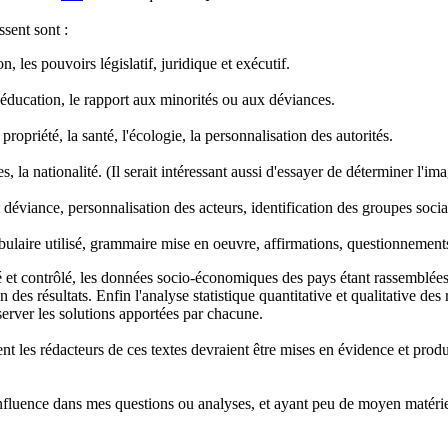
sent sont :
, les pouvoirs législatif, juridique et exécutif.
l'éducation, le rapport aux minorités ou aux déviances.
propriété, la santé, l'écologie, la personnalisation des autorités.
es, la nationalité. (Il serait intéressant aussi d'essayer de déterminer l'
t déviance, personnalisation des acteurs, identification des groupes socia
bulaire utilisé, grammaire mise en oeuvre, affirmations, questionnements
é et contrôlé, les données socio-économiques des pays étant rassemblées,
des résultats. Enfin l'analyse statistique quantitative et qualitative d
bserver les solutions apportées par chacune.
nt les rédacteurs de ces textes devraient être mises en évidence et produ
influence dans mes questions ou analyses, et ayant peu de moyen matériel