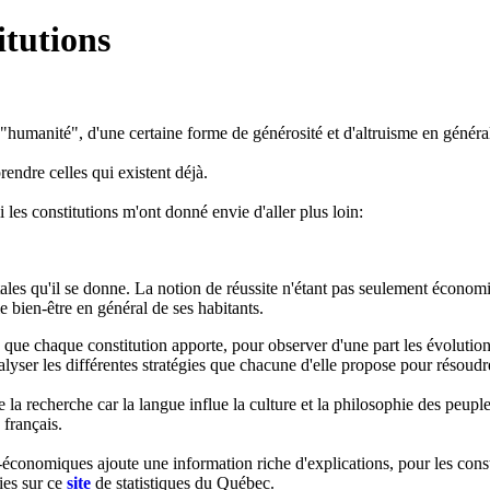
itutions
eur "humanité", d'une certaine forme de générosité et d'altruisme en généra
endre celles qui existent déjà.
 les constitutions m'ont donné envie d'aller plus loin:
ntales qu'il se donne. La notion de réussite n'étant pas seulement écono
le bien-être en général de ses habitants.
 que chaque constitution apporte, pour observer d'une part les évolutions
alyser les différentes stratégies que chacune d'elle propose pour résoudr
la recherche car la langue influe la culture et la philosophie des peuples 
 français.
-économiques ajoute une information riche d'explications, pour les const
ies sur ce
site
de statistiques du Québec.