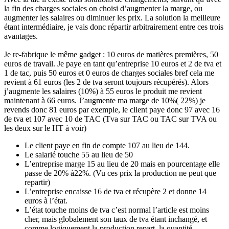
la fin des charges sociales on choisi d’augmenter la marge, ou
augmenter les salaires ou diminuer les prix. La solution la meilleure
étant intermédiaire, je vais donc répartir arbitrairement entre ces trois
avantages.
Je re-fabrique le même gadget : 10 euros de matières premières, 50
euros de travail. Je paye en tant qu’entreprise 10 euros et 2 de tva et
1 de tac, puis 50 euros et 0 euros de charges sociales bref cela me
revient à 61 euros (les 2 de tva seront toujours récupérés). Alors
j’augmente les salaires (10%) à 55 euros le produit me revient
maintenant à 66 euros. J’augmente ma marge de 10%( 22%) je
revends donc 81 euros par exemple, le client paye donc 97 avec 16
de tva et 107 avec 10 de TAC (Tva sur TAC ou TAC sur TVA ou
les deux sur le HT à voir)
Le client paye en fin de compte 107 au lieu de 144.
Le salarié touche 55 au lieu de 50
L’entreprise marge 15 au lieu de 20 mais en pourcentage elle
passe de 20% à22%. (Vu ces prix la production ne peut que
repartir)
L’entreprise encaisse 16 de tva et récupère 2 et donne 14
euros à l’état.
L’état touche moins de tva c’est normal l’article est moins
cher, mais globalement son taux de tva étant inchangé, et
comme logiquement la production repart, la quantité