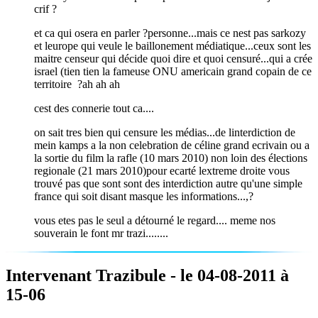
crif ?
et ca qui osera en parler ?personne...mais ce nest pas sarkozy
et leurope qui veule le baillonement médiatique...ceux sont les
maitre censeur qui décide quoi dire et quoi censuré...qui a crée
israel (tien tien la fameuse ONU americain grand copain de ce
territoire ?ah ah ah
cest des connerie tout ca....
on sait tres bien qui censure les médias...de linterdiction de
mein kamps a la non celebration de céline grand ecrivain ou a
la sortie du film la rafle (10 mars 2010) non loin des élections
regionale (21 mars 2010)pour ecarté lextreme droite vous
trouvé pas que sont sont des interdiction autre qu'une simple
france qui soit disant masque les informations...,?
vous etes pas le seul a détourné le regard.... meme nos
souverain le font mr trazi........
Intervenant Trazibule - le 04-08-2011 à
15-06