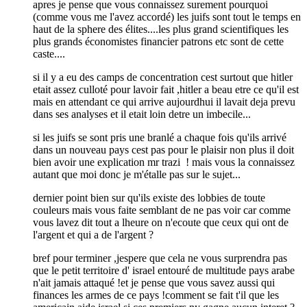
apres je pense que vous connaissez surement pourquoi
(comme vous me l'avez accordé) les juifs sont tout le temps en
haut de la sphere des élites....les plus grand scientifiques les
plus grands économistes financier patrons etc sont de cette
caste....
si il y a eu des camps de concentration cest surtout que hitler
etait assez culloté pour lavoir fait ,hitler a beau etre ce qu'il est
mais en attendant ce qui arrive aujourdhui il lavait deja prevu
dans ses analyses et il etait loin detre un imbecile...
si les juifs se sont pris une branlé a chaque fois qu'ils arrivé
dans un nouveau pays cest pas pour le plaisir non plus il doit
bien avoir une explication mr trazi ! mais vous la connaissez
autant que moi donc je m'étalle pas sur le sujet...
dernier point bien sur qu'ils existe des lobbies de toute
couleurs mais vous faite semblant de ne pas voir car comme
vous lavez dit tout a lheure on n'ecoute que ceux qui ont de
l'argent et qui a de l'argent ?
bref pour terminer ,jespere que cela ne vous surprendra pas
que le petit territoire d' israel entouré de multitude pays arabe
n'ait jamais attaqué !et je pense que vous savez aussi qui
finances les armes de ce pays !comment se fait t'il que les