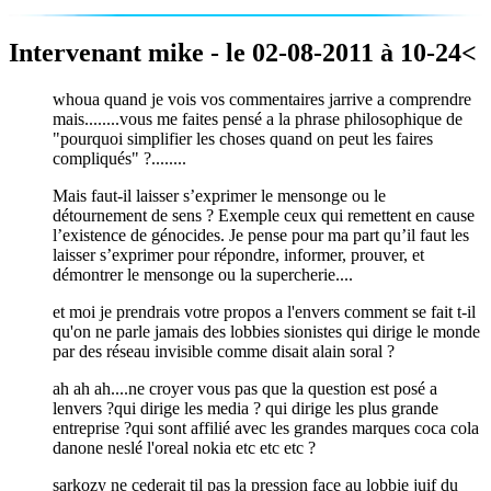
Intervenant mike - le 02-08-2011 à 10-24<
whoua quand je vois vos commentaires jarrive a comprendre
mais........vous me faites pensé a la phrase philosophique de
"pourquoi simplifier les choses quand on peut les faires
compliqués" ?........
Mais faut-il laisser s’exprimer le mensonge ou le
détournement de sens ? Exemple ceux qui remettent en cause
l’existence de génocides. Je pense pour ma part qu’il faut les
laisser s’exprimer pour répondre, informer, prouver, et
démontrer le mensonge ou la supercherie....
et moi je prendrais votre propos a l'envers comment se fait t-il
qu'on ne parle jamais des lobbies sionistes qui dirige le monde
par des réseau invisible comme disait alain soral ?
ah ah ah....ne croyer vous pas que la question est posé a
lenvers ?qui dirige les media ? qui dirige les plus grande
entreprise ?qui sont affilié avec les grandes marques coca cola
danone neslé l'oreal nokia etc etc etc ?
sarkozy ne cederait til pas la pression face au lobbie juif du