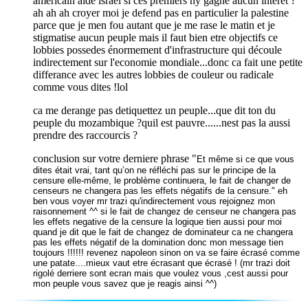
americain aide israel si ces premiers ny gagne aucun interet ?
ah ah ah croyer moi je defend pas en particulier la palestine
parce que je men fou autant que je me rase le matin et je
stigmatise aucun peuple mais il faut bien etre objectifs ce
lobbies possedes énormement d'infrastructure qui découle
indirectement sur l'economie mondiale...donc ca fait une petite
differance avec les autres lobbies de couleur ou radicale
comme vous dites !lol
ca me derange pas detiquettez un peuple...que dit ton du
peuple du mozambique ?quil est pauvre......nest pas la aussi
prendre des raccourcis ?
conclusion sur votre derniere phrase "
Et même si ce que vous
dites était vrai, tant qu’on ne réfléchi pas sur le principe de la
censure elle-même, le problème continuera, le fait de changer de
censeurs ne changera pas les effets négatifs de la censure." eh
ben vous voyer mr trazi qu'indirectement vous rejoignez mon
raisonnement ^^ si le fait de changez de censeur ne changera pas
les effets negative de la censure la logique tien aussi pour moi
quand je dit que le fait de changez de dominateur ca ne changera
pas les effets négatif de la domination donc mon message tien
toujours !!!!!! revenez napoleon sinon on va se faire écrasé comme
une patate....mieux vaut etre écrasant que écrasé ! (mr trazi doit
rigolé derriere sont ecran mais que voulez vous ,cest aussi pour
mon peuple vous savez que je reagis ainsi ^^)