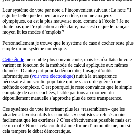
Leur système de vote par note a l’inconvénient suivant : La note "1"
signifie t-elle que le client arrive en tête, comme aux jeux
olympiques, ou est la plus mauvaise note, comme à l’école ? Je ne
doute pas que l’explication ai été claire, mais est ce que le français
moyen lit les modes d’emplois ?
Personnellement je trouve que le système de case à cocher reste plus
simple qu’un système numérique.
Cette étude
me semble plus convaincante, mais les résultats du vote
varient en fonction de la méthode de calcul appliquée aux mêmes
données. D'autre part pour la démocratie, l’usage d’outils
informatiques (
voir vote électronique
) nuit à la transparence
nécessaire à un scrutin populaire qui ne s’accorde guère à une
méthode complexe. C'est pourquoi je reste convaincu que le simple
comptage de cases cochées, lisible par tous au moment du
dépouillement manuelle s’approche plus de cette transparence.
Ces systèmes de vote favorisant plus les «rassembleurs» que les
«leaders» favorisent-ils les candidats « centristes » refusés moins
facilement que les extrêmes ? C’est effectivement possible mais est
ce un mal ? Non si cela conduit à une forme d’immobilisme, oui si
cela tempère le débat démocratique.