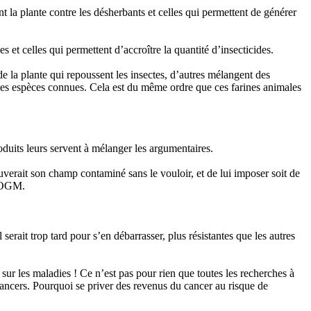
t la plante contre les désherbants et celles qui permettent de générer
s et celles qui permettent d’accroître la quantité d’insecticides.
de la plante qui repoussent les insectes, d’autres mélangent des
s espèces connues. Cela est du même ordre que ces farines animales
oduits leurs servent à mélanger les argumentaires.
ouverait son champ contaminé sans le vouloir, et de lui imposer soit de
x OGM.
rait trop tard pour s’en débarrasser, plus résistantes que les autres
r sur les maladies ! Ce n’est pas pour rien que toutes les recherches à
s cancers. Pourquoi se priver des revenus du cancer au risque de