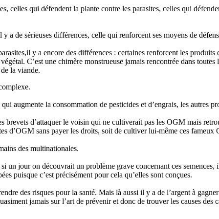
, celles qui défendent la plante contre les parasites, celles qui défenden
 y a de sérieuses différences, celle qui renforcent ses moyens de défense
rasites,il y a encore des différences : certaines renforcent les produits 
étal. C’est une chimère monstrueuse jamais rencontrée dans toutes le
 de la viande.
 complexe.
x qui augmente la consommation de pesticides et d’engrais, les autres pr
les brevets d’attaquer le voisin qui ne cultiverait pas les OGM mais retr
llicites d’OGM sans payer les droits, soit de cultiver lui-même ces fameu
mains des multinationales.
si un jour on découvrait un problème grave concernant ces semences, il se
bées puisque c’est précisément pour cela qu’elles sont conçues.
rendre des risques pour la santé. Mais là aussi il y a de l’argent à gagne
t quasiment jamais sur l’art de prévenir et donc de trouver les causes de