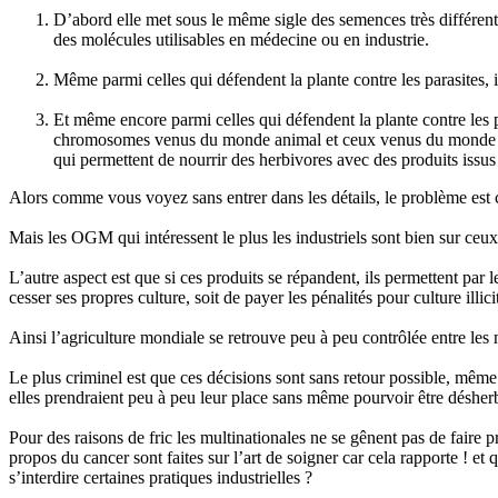
D’abord elle met sous le même sigle des semences très différentes
des molécules utilisables en médecine ou en industrie.
Même parmi celles qui défendent la plante contre les parasites, il
Et même encore parmi celles qui défendent la plante contre les pa
chromosomes venus du monde animal et ceux venus du monde vég
qui permettent de nourrir des herbivores avec des produits issus
Alors comme vous voyez sans entrer dans les détails, le problème est
Mais les OGM qui intéressent le plus les industriels sont bien sur ceu
L’autre aspect est que si ces produits se répandent, ils permettent par 
cesser ses propres culture, soit de payer les pénalités pour culture i
Ainsi l’agriculture mondiale se retrouve peu à peu contrôlée entre les 
Le plus criminel est que ces décisions sont sans retour possible, même 
elles prendraient peu à peu leur place sans même pourvoir être désher
Pour des raisons de fric les multinationales ne se gênent pas de faire p
propos du cancer sont faites sur l’art de soigner car cela rapporte ! e
s’interdire certaines pratiques industrielles ?