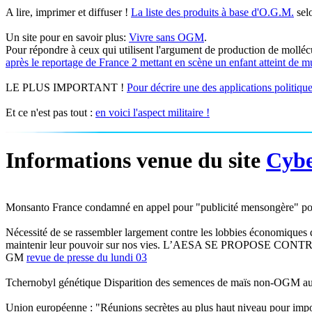
A lire, imprimer et diffuser !
La liste des produits à base d'O.G.M.
sel
Un site pour en savoir plus:
Vivre sans OGM
.
Pour répondre à ceux qui utilisent l'argument de production de molléc
après le reportage de France 2 mettant en scène un enfant atteint de 
LE PLUS IMPORTANT !
Pour décrire une des applications politiq
Et ce n'est pas tout :
en voici l'aspect militaire !
Informations venue du site
Cybe
Monsanto France condamné en appel pour "publicité mensongère" 
Nécessité de se rassembler largement contre les lobbies économiques 
maintenir leur pouvoir sur nos vies. L’AESA SE PROP
GM
revue de presse du lundi 03
Tchernobyl génétique Disparition des semences de maïs non-OGM 
Union européenne : "Réunions secrètes au plus haut niveau pour im