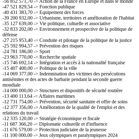
-56 852 571,70 -> Action de la France en Europe et dans le monde
-47 521 829,54 -> Fonction publique
-40 431 383,70 -> Equipement des forces
-39 200 932,00 -> Urbanisme, territoires et amélioration de l'habitat
-35 127 639,00 -> Vie politique, cultuelle et associative
-32 833 202,00 -> Environnement et prospective de la politique de
défense
-27 215 953,40 -> Conduite et pilotage de la politique de la justice
-25 592 994,57 -> Prévention des risques
-24 781 186,00 -> Sport
-23 963 770,00 -> Recherche spatiale
-15 746 692,14 -> Intégration et accès à la nationalité française
-15 407 400,00 -> Politique de la ville
-14 069 377,00 -> Indemnisation des victimes des persécutions
antisémites et des actes de barbarie pendant la seconde guerre
mondiale
-14 000 000,00 -> Structures et dispositifs de sécurité routière
-13 400 113,64 -> Affaires maritimes
-12 731 754,00 -> Prévention, sécurité sanitaire et offre de soins
-12 377 356,00 -> Amélioration de la qualité de l'emploi et des
relations du travail
-12 335 120,00 -> Stratégie économique et fiscale
-11 687 366,20 -> Diplomatie culturelle et d'influence
-11 676 579,00 -> Protection judiciaire de la jeunesse
-11 100 000,00 -> Jeux olympiques et paralympiques 2024