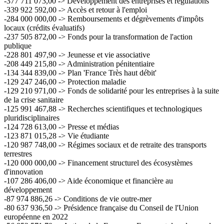
-377 711 073,00 -> Développement des entreprises et régulations
-339 922 592,00 -> Accès et retour à l'emploi
-284 000 000,00 -> Remboursements et dégrèvements d'impôts
locaux (crédits évaluatifs)
-237 505 872,00 -> Fonds pour la transformation de l'action
publique
-228 801 497,90 -> Jeunesse et vie associative
-208 449 215,80 -> Administration pénitentiaire
-134 344 839,00 -> Plan 'France Très haut débit'
-129 247 246,00 -> Protection maladie
-129 210 971,00 -> Fonds de solidarité pour les entreprises à la suite
de la crise sanitaire
-125 991 467,88 -> Recherches scientifiques et technologiques
pluridisciplinaires
-124 728 613,00 -> Presse et médias
-123 871 015,28 -> Vie étudiante
-120 987 748,00 -> Régimes sociaux et de retraite des transports
terrestres
-120 000 000,00 -> Financement structurel des écosystèmes
d'innovation
-107 286 406,00 -> Aide économique et financière au
développement
-87 974 886,26 -> Conditions de vie outre-mer
-80 637 936,50 -> Présidence française du Conseil de l'Union
européenne en 2022