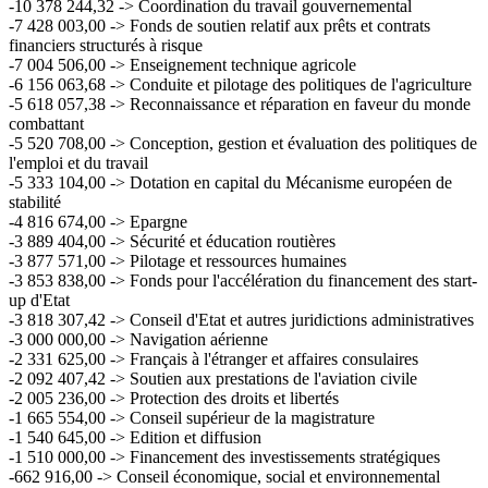
-10 378 244,32 -> Coordination du travail gouvernemental
-7 428 003,00 -> Fonds de soutien relatif aux prêts et contrats
financiers structurés à risque
-7 004 506,00 -> Enseignement technique agricole
-6 156 063,68 -> Conduite et pilotage des politiques de l'agriculture
-5 618 057,38 -> Reconnaissance et réparation en faveur du monde
combattant
-5 520 708,00 -> Conception, gestion et évaluation des politiques de
l'emploi et du travail
-5 333 104,00 -> Dotation en capital du Mécanisme européen de
stabilité
-4 816 674,00 -> Epargne
-3 889 404,00 -> Sécurité et éducation routières
-3 877 571,00 -> Pilotage et ressources humaines
-3 853 838,00 -> Fonds pour l'accélération du financement des start-
up d'Etat
-3 818 307,42 -> Conseil d'Etat et autres juridictions administratives
-3 000 000,00 -> Navigation aérienne
-2 331 625,00 -> Français à l'étranger et affaires consulaires
-2 092 407,42 -> Soutien aux prestations de l'aviation civile
-2 005 236,00 -> Protection des droits et libertés
-1 665 554,00 -> Conseil supérieur de la magistrature
-1 540 645,00 -> Edition et diffusion
-1 510 000,00 -> Financement des investissements stratégiques
-662 916,00 -> Conseil économique, social et environnemental