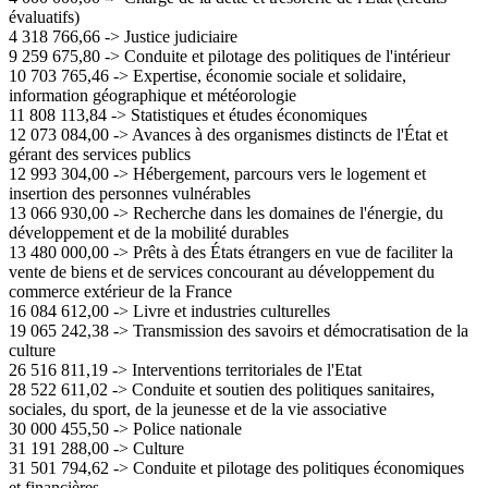
évaluatifs)
4 318 766,66 -> Justice judiciaire
9 259 675,80 -> Conduite et pilotage des politiques de l'intérieur
10 703 765,46 -> Expertise, économie sociale et solidaire,
information géographique et météorologie
11 808 113,84 -> Statistiques et études économiques
12 073 084,00 -> Avances à des organismes distincts de l'État et
gérant des services publics
12 993 304,00 -> Hébergement, parcours vers le logement et
insertion des personnes vulnérables
13 066 930,00 -> Recherche dans les domaines de l'énergie, du
développement et de la mobilité durables
13 480 000,00 -> Prêts à des États étrangers en vue de faciliter la
vente de biens et de services concourant au développement du
commerce extérieur de la France
16 084 612,00 -> Livre et industries culturelles
19 065 242,38 -> Transmission des savoirs et démocratisation de la
culture
26 516 811,19 -> Interventions territoriales de l'Etat
28 522 611,02 -> Conduite et soutien des politiques sanitaires,
sociales, du sport, de la jeunesse et de la vie associative
30 000 455,50 -> Police nationale
31 191 288,00 -> Culture
31 501 794,62 -> Conduite et pilotage des politiques économiques
et financières