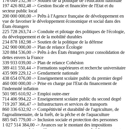
176 049 252,56 -> Soutien de la politique de l'éducation nationale
197 426 802,48 -> Gestion fiscale et financière de l'Etat et du
secteur public local
200 000 000,00 -> Prêts à l'Agence française de développement en
vue de favoriser le développement économique et social dans des
États étrangers
225 728 263,74 -> Conduite et pilotage des politiques de l'écologie,
du développement et de la mobilité durables
234 878 182,98 -> Soutien de la politique de la défense
242 900 000,00 -> Plan de relance Écologie
320 884 536,00 -> Prêts à des États étrangers pour consolidation de
dettes envers la France
339 933 039,00 -> Plan de relance Cohésion
389 411 550,44 -> Formations supérieures et recherche universitaire
435 909 229,12 -> Gendarmerie nationale
438 654 076,00 -> Enseignement scolaire public du premier degré
460 000 000,00 -> Prise en charge par l'Etat du financement de
l'indemnité inflation
501 985 610,92 -> Emploi outre-mer
714 406 994,22 -> Enseignement scolaire public du second degré
719 207 366,47 -> Infrastructures et services de transports
860 336 632,92 -> Compétitivité et durabilité de l'agriculture, de
l'agroalimentaire, de la forêt, de la pêche et de l'aquaculture
885 945 779,00 -> Inclusion sociale et protection des personnes
1 027 514 384,00 -> Avances sur le montant des impositions