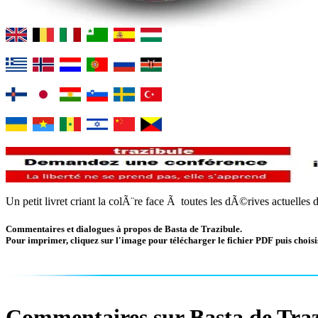
Un petit livret criant la colÃ¨re face Ã toutes les dÃ©rives actue
Commentaires et dialogues à propos de Basta de Trazibule.
Pour imprimer, cliquez sur l'image pour télécharger le fichier PDF puis choisis
Commentaires sur Basta de Traz