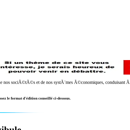
lles de nos sociÃ©tÃ©s et de nos systÃ¨mes Ã©conomiques, conduisant
sez le format d'édition conseillé ci-dessous.
ibule.