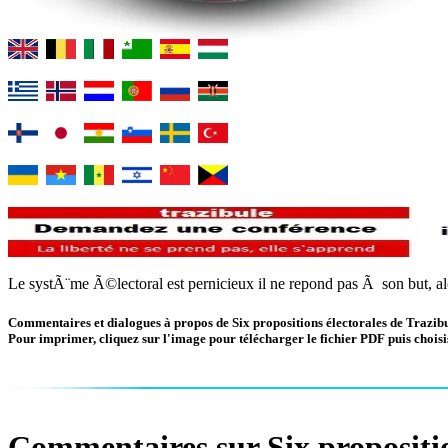
Le systÃ¨me Ã©lectoral est pernicieux il ne repond pas Ã son but, al
Commentaires et dialogues à propos de Six propositions électorales de Trazibu
Pour imprimer, cliquez sur l'image pour télécharger le fichier PDF puis choisis
Commentaires sur Six propositio