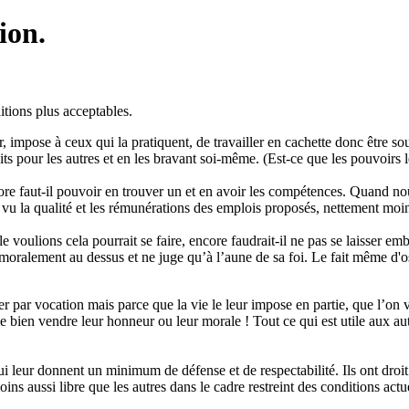
ion.
ditions plus acceptables.
ner, impose à ceux qui la pratiquent, de travailler en cachette donc être so
dits pour les autres et en les bravant soi-même. (Est-ce que les pouvoirs
re faut-il pouvoir en trouver un et en avoir les compétences. Quand n
u la qualité et les rémunérations des emplois proposés, nettement moin
 le voulions cela pourrait se faire, encore faudrait-il ne pas se laisser 
 moralement au dessus et ne juge qu’à l’aune de sa foi. Le fait même d'o
er par vocation mais parce que la vie le leur impose en partie, que l’on ve
ien vendre leur honneur ou leur morale ! Tout ce qui est utile aux autres
 qui leur donnent un minimum de défense et de respectabilité. Ils ont droi
ns aussi libre que les autres dans le cadre restreint des conditions actu