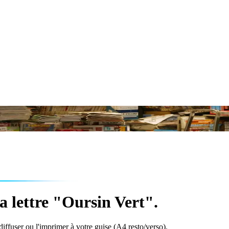
a lettre "Oursin Vert".
 diffuser ou l'imprimer à votre guise (A4 resto/verso).