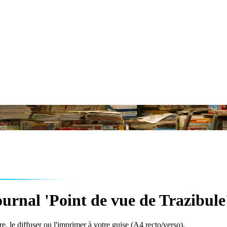
urnal 'Point de vue de Trazibule
e, le diffuser ou l'imprimer à votre guise (A4 recto/verso).