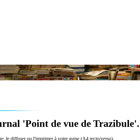
rnal 'Point de vue de Trazibule'.
e, le diffuser ou l'imprimer à votre guise (A4 recto/verso).