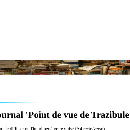
urnal 'Point de vue de Trazibule
e, le diffuser ou l'imprimer à votre guise (A4 recto/verso).