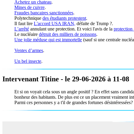
Achetez un chateau
.
Mines de cuivre
.
Fraudes bancaires sanctionnées
.
Polytechnique
des étudiants protestent
.
Il faut lire
L'accord USA IRAN,
défaite de Trump ?.
L’arrêté
annulant une protection. Et voici l'avis de la
protection
Le nucléaire
détruit des milliers de poissons
.
Une jolie méduse
qui est immortelle
(sauf si une centrale nucléai
Ventes d’armes
.
Un bel insecte
.
Intervenant Titine - le 29-06-2026 à 11-08
Et si on voyait cela sous un angle positif ? En effet sans candida
bonheur des habitants. De plus est ce un placement vraiment inté
Parmi ces personnes y a t'il de grandes fortunes désintéressées? J