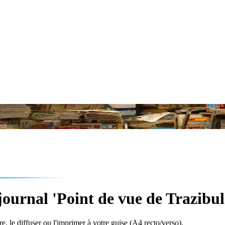
ournal 'Point de vue de Trazibul
e, le diffuser ou l'imprimer à votre guise (A4 recto/verso).