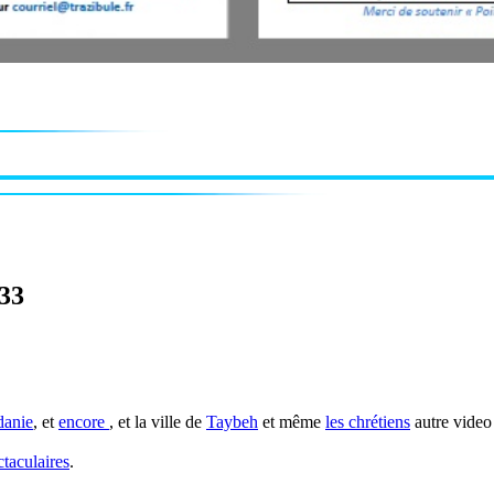
-33
danie
, et
encore
, et la ville de
Taybeh
et même
les chrétiens
autre video
ctaculaires
.