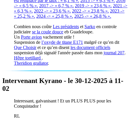
est remplacé par le taux : « 6,1 % ».
2015 -> « 6,3 % ».
2016
-> « 6,5 % ».
2017 -> « 6,7 % ».
2019 -> « 23,6 % ».
2021 ->
« 6,3 % ».
2022 -> « 23,6 % ».
2022 -> « 23,8 % ».
2023 ->
« 25,2 % ».
2024 -> « 25,8 % ».
2025 -> « 26,8 % ».
Combien nous coûte
Les présidents
et
Sarko
en controle
judiciaire
se la coule douce
eb Guadeloupe.
Un
Porte avion
vachement utile !
Suspension de
l’oxyde de titane E171
malgré ce qu’en dit
Que Choisir
et ce qu’en disent
les document officiels
suspension déjà signalé l'année passée dans mon
journal 207
.
Hêtre tortillard
.
Theridion grallator
.
Intervenant Kyrano - le 30-12-2025 à 11-
02
Interessant, galvanisant ! Et un PLUS PLUS pour les
Conquistador !
RL