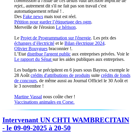
commission à l'issue de ces délais vaut décision implicite de
rejet.
, autrement dit s'il ne fait pas son travail c'est
automatiquement refusé ! .
Des
Fake news
mais tout est réel.
Pétition pour garder l’étiquetage des ogm
.
Merveille de l'érosion
Le hérison
.
Le
Projet de Programmation sur l'énergie
. Les prix des
échanges d’électricité
et le
Bilan électrique 2024
.
Olivier Bouygues
braconnier !.
L’Etat
distribue l'argent public
aux entreprises privées. Voir le
Le rapport du Sénat
sur les aides publiques aux entreprises.
Les budgets se précipitent en 6 jours sous Bayrou, exemple le
28 Août
crédits d'attributions de produits
suite
crédits de fonds
de concours
, de même aussi au Journal Officiel le 30 Août et
le 3 novembre !
Martine Vassal
nous coûte cher !
Vaccinations animales en Corse.
Intervenant UN CHTI WAMBRECITAIN
- le 09-09-2025 à 20-50