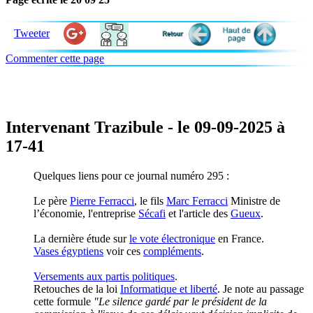
Tweeter
Commenter cette page
Intervenant Trazibule - le 09-09-2025 à
17-41
Quelques liens pour ce journal numéro 295 :
Le père
Pierre Ferracci
, le fils
Marc Ferracci
Ministre de
l’économie, l'entreprise
Sécafi
et l'article des
Gueux
.
La dernière étude sur
le vote électronique
en France.
Vases égyptiens
voir ces
compléments
.
Versements aux partis politiques
.
Retouches de la loi
Informatique et liberté
. Je note au passage
cette formule
"Le silence gardé par le président de la