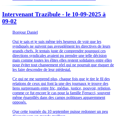
Intervenant Trazibule - le 10-09-2025 à
09-02
Bonjour Daniel
Oui je sais et je suis même très heureux de voir que les
syndiqués ne suivent pas aveuglément les directives de leurs
grands chefs. Je tentais juste de comprendre pourquoi ces
directions syndicales avaient pu prendre une telle décision
mais comme toutes les élites elles restent solidaires entre elles
pour éviter tout changement réel qui ne pourrait que risquer de
les faire descendre de leur piédestal.
Ce qui ne me surprend plus, chaque fois que je tire le fil des
relations de ceux qui font la une des journaux je trouve des
liens surprenants entre fric, médias, justice, pouvoir, religion,
comme ce fut encore le cas pour la famille Ferracci, souvent
même éparpillés dans des camps politiques apparemment
opposés.
Que cette journée du 10 septembre puisse redonner un peu