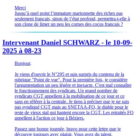
Merci
Jusqu’à quel point l’immature marionnette des riches pas
seulement français, sinon de l’état profond, permettra-t-elle à
son clone de limer un peu les cornes des cocus français ?
Intervenant Daniel SCHWARZ - le 10-09-
2025 à 08-23
Bonjour,
Je viens d'ouvrir le N°295 et suis surpris du contenu de la
rubrique "Point de vue". Pour la première fois, je considère
l'argumentation un peu légère et inexacte. C'est mal connaître
le fonctionnement des syndicats. Un grand nombre de
syndicats CGT appellent à la mobilisation de ce jour et ce
sans en référer à la centrale. Je tiens à préciser que je ne suis
pas syndiqué CGT mais au SNETAA-FO, le diable pour le
reste de vieux stal qui hantent encore la CGT. Les retraités FO
appellent à l'action ce jour à Béziers.
Passez une bonne journée, bravo pour cette lettre que je
découvre toujours avec plaisir. Vous avez du talent.