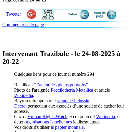
Tweeter
Commenter cette page
Intervenant Trazibule - le 24-08-2025 à
20-22
Quelques liens pour ce journal numéro 294 :
Retailleau
"J’attend les pleins pouvoirs"
.
Photo de l'araignée
Poecilotheria Metallica
et article
Wikipedia
.
Bayrou ratrappé par le
scandale Pelussin
.
Décret
permettant aux associés d’une société de cacher leur
adresse.
Gaza :
Human Rights Watch
et ce qu’en dit
Wikipedia
, et
deux
organisations Israeliennes
le disent aussi.
Vos droits d'utiliser
le papier monnaie
.