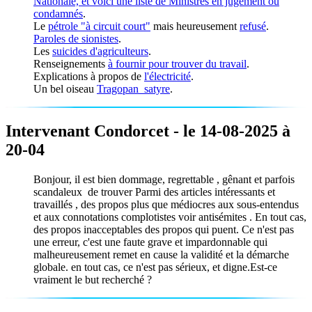
Nationale, et voici une liste de
Ministres en jugement ou
condamnés
.
Le
pétrole "à circuit court"
mais heureusement
refusé
.
Paroles de sionistes
.
Les
suicides d'agriculteurs
.
Renseignements
à fournir pour trouver du travail
.
Explications à propos de
l'électricité
.
Un bel oiseau
Tragopan_satyre
.
Intervenant Condorcet - le 14-08-2025 à
20-04
Bonjour, il est bien dommage, regrettable , gênant et parfois
scandaleux de trouver Parmi des articles intéressants et
travaillés , des propos plus que médiocres aux sous-entendus
et aux connotations complotistes voir antisémites . En tout cas,
des propos inacceptables des propos qui puent. Ce n'est pas
une erreur, c'est une faute grave et impardonnable qui
malheureusement remet en cause la validité et la démarche
globale. en tout cas, ce n'est pas sérieux, et digne.Est-ce
vraiment le but recherché ?