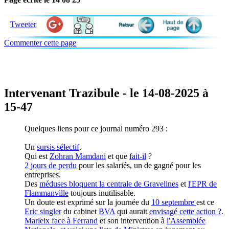
Tweeter
Commenter cette page
Intervenant Trazibule - le 14-08-2025 à
15-47
Quelques liens pour ce journal numéro 293 :
Un
sursis sélectif
.
Qui est
Zohran Mamdani
et que
fait-il
?
2 jours de perdu
pour les salariés, un de gagné pour les
entreprises.
Des
méduses bloquent la centrale de Gravelines
et
l'EPR de
Flammanville
toujours inutilisable.
Un doute est exprimé sur la journée du
10 septembre
est ce
Eric singler
du cabinet
BVA
qui aurait
envisagé cette action ?
.
Marleix face à Ferrand
et son intervention à
l'Assemblée