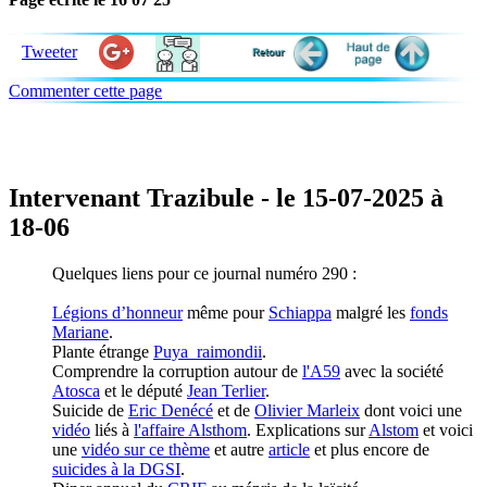
Tweeter
Commenter cette page
Intervenant Trazibule - le 15-07-2025 à
18-06
Quelques liens pour ce journal numéro 290 :
Légions d’honneur
même pour
Schiappa
malgré les
fonds
Mariane
.
Plante étrange
Puya_raimondii
.
Comprendre la corruption autour de
l'A59
avec la société
Atosca
et le député
Jean Terlier
.
Suicide de
Eric Denécé
et de
Olivier Marleix
dont voici une
vidéo
liés à
l'affaire Alsthom
. Explications sur
Alstom
et voici
une
vidéo sur ce thème
et autre
article
et plus encore de
suicides à la DGSI
.