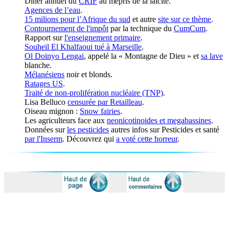
Diner annuel du
CRIF
au mépris de la laïcité.
Agences de l’eau
.
15 milions pour l’Afrique du sud
et autre
site sur ce thème
.
Contournement de l'impôt
par la technique du
CumCum
.
Rapport sur
l'enseignement primaire
.
Souheil El Khalfaoui tué à Marseille
.
Ol Doinyo Lengai
, appelé la « Montagne de Dieu » et
sa lave
blanche.
Mélanésiens
noir et blonds.
Ratages US
.
Traité de non-prolifération nucléaire (TNP)
.
Lisa Belluco
censurée par Retailleau
.
Oiseau mignon :
Snow fairies
.
Les agriculteurs face aux
neonicotinoides et megabassines
.
Données sur
les pesticides
autres infos sur Pesticides et santé
par l'Inserm
. Découvrez qui
a voté cette horreur
.