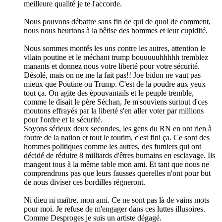
meilleure qualité je te l'accorde.
Nous pouvons débattre sans fin de qui de quoi de comment,
nous nous heurtons à la bêtise des hommes et leur cupidité.
Nous sommes montés les uns contre les autres, attention le
vilain poutine et le méchant trump bouuuuuhhhhh tremblez
manants et donnez nous votre liberté pour votre sécurité.
Désolé, mais on ne me la fait pas!! Joe bidon ne vaut pas
mieux que Poutine ou Trump. C'est de la poudre aux yeux
tout ça. On agite des épouvantails et le peuple tremble,
comme le disait le père Séchan, Je m'souviens surtout d'ces
moutons effrayés par la liberté s'en aller voter par millions
pour l'ordre et la sécurité.
Soyons sérieux deux secondes, les gens du RN en ont rien à
foutre de la nation et tout le toutim, c'est fini ça. Ce sont des
hommes politiques comme les autres, des fumiers qui ont
décidé de réduire 8 milliards d'êtres humains en esclavage. Ils
mangent tous à la même table mon ami. Et tant que nous ne
comprendrons pas que leurs fausses querelles n'ont pour but
de nous diviser ces bordilles régneront.
Ni dieu ni maître, mon ami. Ce ne sont pas là de vains mots
pour moi. Je refuse de m'engager dans ces luttes illusoires.
Comme Desproges je suis un artiste dégagé.