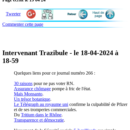
Tweeter
Commenter cette page
Intervenant Trazibule - le 18-04-2024 à
18-59
Quelques liens pour ce journal numéro 266 :
30 raisons
pour ne pas voter RN.
Assurance chômage
pompe à fric de l'état.
Maïs Monsanto
.
Un trésor botanique
.
Le Télégraph au royaume uni
confirme la culpabilité de Pfizer
et de ses tromperies commerciales.
Du
Tritium dans le Rhône
.
Transparence et démocratie
.