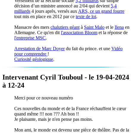
Versement de la Sécurité sociale
5,2 milliards
sur simple
décision d’un ministre annoncé au 2/04 qui devient
5,4
milliards
4 jours après, versés aux
ARS, ce un grand fourre
tout mis en place en 2012 par ce
texte de loi
.
Massacre des mers
chalutiers géant
à
Saint Malo
et le
Ilena
en
Allemagne. Ce qu'en dit
l'association Bloom
et la réponse de
l'entreprise MSC
.
Arrestation de Marc Doyer
du fait du prince. et une
Vidéo
pour comprendre
!
Curiosité géologique
.
Intervenant Cyril Touboul - le 19-04-2024
à 12-24
Merci pour ce nouveau numéro
Ces nouvelles du monde et de la France réchauffent le cœur
quand même !!! non ??? Ah bon !!
Je plaisante, mais je n'en pense pas moins.
Mon ami, le monde est devenu une pièce de théâtre. Pas de la