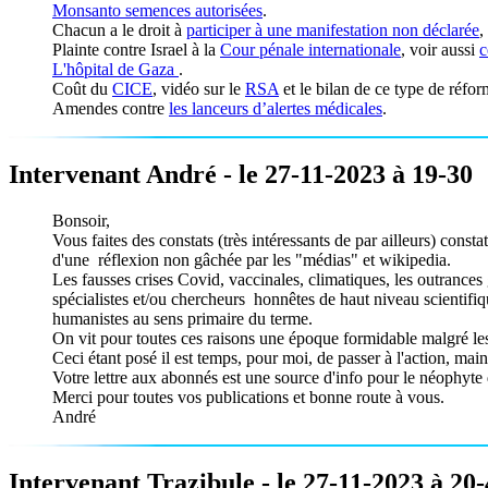
Monsanto semences autorisées
.
Chacun a le droit à
participer à une manifestation non déclarée
,
Plainte contre Israel à la
Cour pénale internationale
, voir aussi
c
L'hôpital de Gaza
.
Coût du
CICE
, vidéo sur le
RSA
et le bilan de ce type de réfo
Amendes contre
les lanceurs d’alertes médicales
.
Intervenant André - le 27-11-2023 à 19-30
Bonsoir,
Vous faites des constats (très intéressants de par ailleurs) cons
d'une réflexion non gâchée par les "médias" et wikipedia.
Les fausses crises Covid, vaccinales, climatiques, les outrances
spécialistes et/ou chercheurs honnêtes de haut niveau scientifi
humanistes au sens primaire du terme.
On vit pour toutes ces raisons une époque formidable malgré les 
Ceci étant posé il est temps, pour moi, de passer à l'action, main
Votre lettre aux abonnés est une source d'info pour le néophyte qu
Merci pour toutes vos publications et bonne route à vous.
André
Intervenant Trazibule - le 27-11-2023 à 20