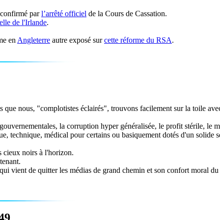
 confirmé par
l’arrêté officiel
de la Cours de Cassation.
elle de l'Irlande
.
rme en
Angleterre
autre exposé sur
cette réforme du RSA
.
tats que nous, "complotistes éclairés", trouvons facilement sur la toile a
 gouvernementales, la corruption hyper généralisée, le profit stérile, l
que, technique, médical pour certains ou basiquement dotés d'un solide s
cieux noirs à l'horizon.
tenant.
i vient de quitter les médias de grand chemin et son confort moral du train
-49