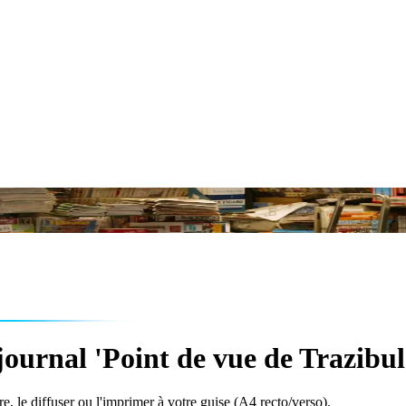
ournal 'Point de vue de Trazibul
e, le diffuser ou l'imprimer à votre guise (A4 recto/verso).