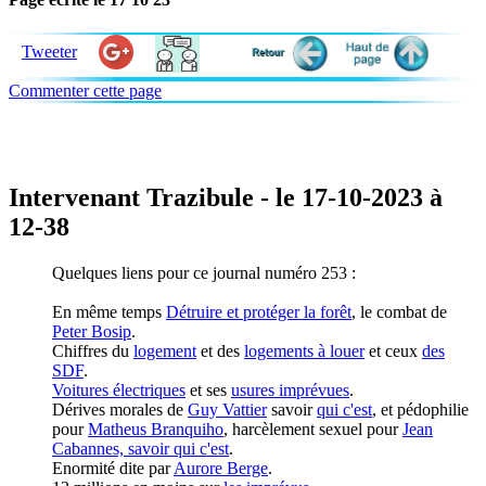
Tweeter
Commenter cette page
Intervenant Trazibule - le 17-10-2023 à
12-38
Quelques liens pour ce journal numéro 253 :
En même temps
Détruire et protéger la forêt
, le combat de
Peter Bosip
.
Chiffres du
logement
et des
logements à louer
et ceux
des
SDF
.
Voitures électriques
et ses
usures imprévues
.
Dérives morales de
Guy Vattier
savoir
qui c'est
, et pédophilie
pour
Matheus Branquiho
, harcèlement sexuel pour
Jean
Cabannes, savoir
qui c'est
.
Enormité dite par
Aurore Berge
.