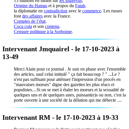
13 millions en moins sur
les imprévus
.
Origine du Hamas
et à propos du
Fatah
.
la diplomatie en
contradiction
avec le
commerce
. Les russes
font
des affaires
avec la France.
Comptes de l’état
.
Coca cola
et son
contenu
.
Censure politique à la Sorbonne
.
Intervenant Jmquairel - le 17-10-2023 à
13-49
Merci Alain pour ce journal . Je suis en phase avec l'ensemble
des articles, sauf celui intitulé " ça fait beaucoup ? " ...Le ?
n'est pas suffisant pour atténuer l'impression d'un procés en
"mauvaises moeurs" digne des gazettes les plus réacs et
populistes....Si on se met à étaler les moeurs et la sexualité de
quelques uns et de quelques unes, puissant(e)s ou non, c'est la
porte ouverte à une société de la délation qui me débecte ....
Intervenant RM - le 17-10-2023 à 19-33