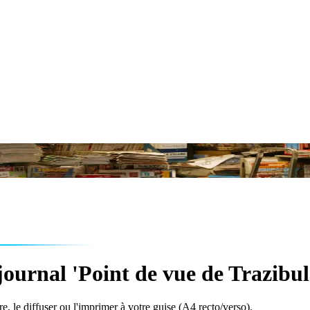
ournal 'Point de vue de Trazibul
e, le diffuser ou l'imprimer à votre guise (A4 recto/verso).