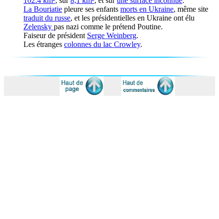
102.4 km²
, sur
8,1 km²
, et sur
une surface inconnue
.
La
Bouriatie
pleure ses enfants
morts en Ukraine
, même site
traduit du russe
, et les présidentielles en Ukraine ont élu
Zelensky
pas nazi comme le prétend Poutine.
Faiseur de président
Serge Weinberg
.
Les étranges
colonnes du lac Crowley
.