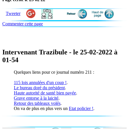
Tweeter
Commenter cette page
Intervenant Trazibule - le 25-02-2022 à
01-54
Quelques liens pour ce journal numéro 211 :
115 lois annulées d'un coup !
.
Le bureau doré du président
.
Haute autorité de santé bien payée
.
Grave entorse à la laicité
.
Retour des tableaux volés
.
On va de plus en plus vers un
Etat policier !
.