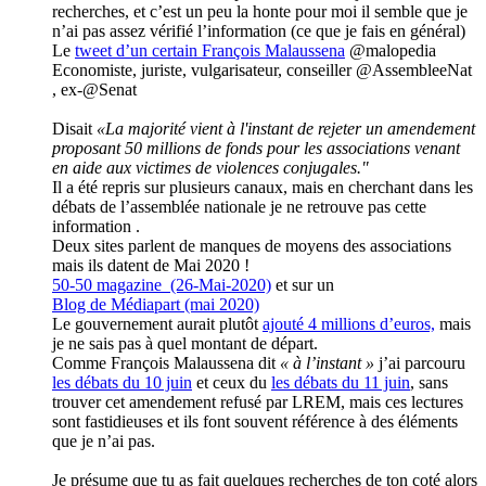
recherches, et c’est un peu la honte pour moi il semble que je
n’ai pas assez vérifié l’information (ce que je fais en général)
Le
tweet d’un certain François Malaussena
@malopedia
Economiste, juriste, vulgarisateur, conseiller @AssembleeNat
, ex-@Senat
Disait
«La majorité vient à l'instant de rejeter un amendement
proposant 50 millions de fonds pour les associations venant
en aide aux victimes de violences conjugales."
Il a été repris sur plusieurs canaux, mais en cherchant dans les
débats de l’assemblée nationale je ne retrouve pas cette
information .
Deux sites parlent de manques de moyens des associations
mais ils datent de Mai 2020 !
50-50 magazine (26-Mai-2020)
et sur un
Blog de Médiapart (mai 2020)
Le gouvernement aurait plutôt
ajouté 4 millions d’euros,
mais
je ne sais pas à quel montant de départ.
Comme François Malaussena dit
« à l’instant »
j’ai parcouru
les débats du 10 juin
et ceux du
les débats du 11 juin
, sans
trouver cet amendement refusé par LREM, mais ces lectures
sont fastidieuses et ils font souvent référence à des éléments
que je n’ai pas.
Je présume que tu as fait quelques recherches de ton coté alors