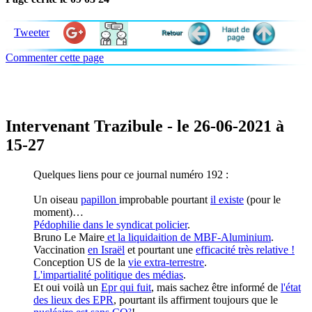
Tweeter
Commenter cette page
Intervenant Trazibule - le 26-06-2021 à
15-27
Quelques liens pour ce journal numéro 192 :
Un oiseau
papillon
improbable pourtant
il existe
(pour le
moment)…
Pédophilie dans le syndicat policier
.
Bruno Le Maire
et la liquidaition de MBF-Aluminium
.
Vaccination
en Israël
et pourtant une
efficacité très relative !
Conception US de la
vie extra-terrestre
.
L'impartialité politique des médias
.
Et oui voilà un
Epr qui fuit
, mais sachez être informé de
l'état
des lieux des EPR
, pourtant ils affirment toujours que le