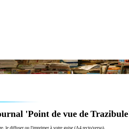
urnal 'Point de vue de Trazibule
e, le diffuser ou l'imprimer à votre guise (A4 recto/verso).