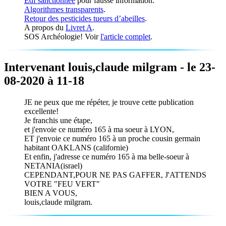
Edf sanctionnée
pour fausse information.
Algorithmes transparents
.
Retour des pesticides tueurs d’abeilles
.
A propos du
Livret A
.
SOS Archéologie! Voir
l'article complet
.
Intervenant louis,claude milgram - le 23-
08-2020 à 11-18
JE ne peux que me répéter, je trouve cette publication
excellente!
Je franchis une étape,
et j'envoie ce numéro 165 à ma soeur à LYON,
ET j'envoie ce numéro 165 à un proche cousin germain
habitant OAKLANS (californie)
Et enfin, j'adresse ce numéro 165 à ma belle-soeur à
NETANIA(israel)
CEPENDANT,POUR NE PAS GAFFER, J'ATTENDS
VOTRE "FEU VERT"
BIEN A VOUS,
louis,claude milgram.