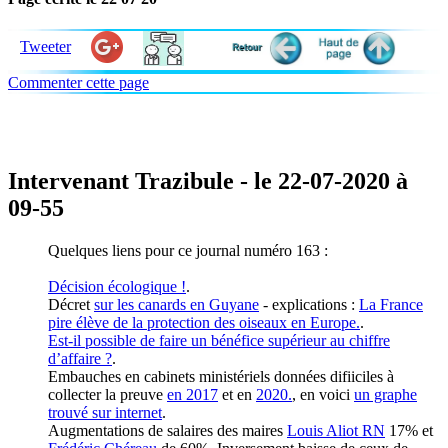
Tweeter
Commenter cette page
Intervenant Trazibule - le 22-07-2020 à
09-55
Quelques liens pour ce journal numéro 163 :
Décision écologique !
.
Décret
sur les canards en Guyane
- explications :
La France
pire élève de la protection des oiseaux en Europe.
.
Est-il possible de faire un bénéfice supérieur au chiffre
d’affaire ?
.
Embauches en cabinets ministériels données difiiciles à
collecter la preuve
en 2017
et en
2020.
, en voici
un graphe
trouvé sur internet
.
Augmentations de salaires des maires
Louis Aliot RN
17% et