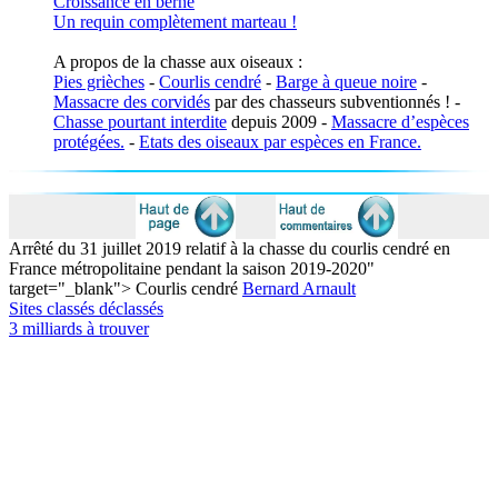
Croissance en berne
Un requin complètement marteau !
A propos de la chasse aux oiseaux :
Pies grièches
-
Courlis cendré
-
Barge à queue noire
-
Massacre des corvidés
par des chasseurs subventionnés ! -
Chasse pourtant interdite
depuis 2009 -
Massacre d’espèces
protégées.
-
Etats des oiseaux par espèces en France.
Arrêté du 31 juillet 2019 relatif à la chasse du courlis cendré en
France métropolitaine pendant la saison 2019-2020"
target="_blank"> Courlis cendré
Bernard Arnault
Sites classés déclassés
3 milliards à trouver