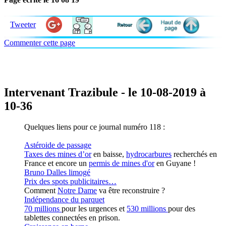
Tweeter
Commenter cette page
Intervenant Trazibule - le 10-08-2019 à
10-36
Quelques liens pour ce journal numéro 118 :
Astéroide de passage
Taxes des mines d’or
en baisse,
hydrocarbures
recherchés en
France et encore un
permis de mines d'or
en Guyane !
Bruno Dalles limogé
Prix des spots publicitaires…
Comment
Notre Dame
va être reconstruire ?
Indépendance du parquet
70 millions
pour les urgences et
530 millions
pour des
tablettes connectées en prison.