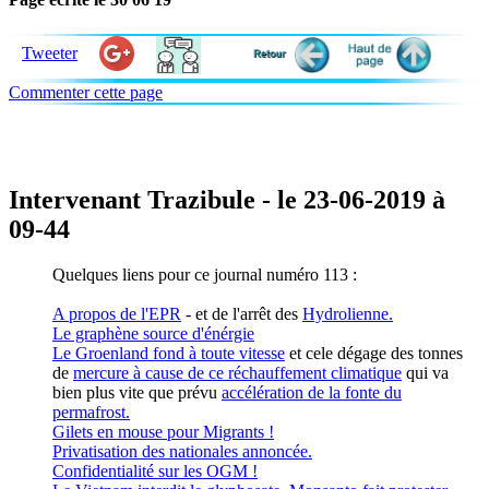
Tweeter
Commenter cette page
Intervenant Trazibule - le 23-06-2019 à
09-44
Quelques liens pour ce journal numéro 113 :
A propos de l'EPR
- et de l'arrêt des
Hydrolienne.
Le graphène source d'énérgie
Le Groenland fond à toute vitesse
et cele dégage des tonnes
de
mercure à cause de ce réchauffement climatique
qui va
bien plus vite que prévu
accélération de la fonte du
permafrost.
Gilets en mouse pour Migrants !
Privatisation des nationales annoncée.
Confidentialité sur les OGM !