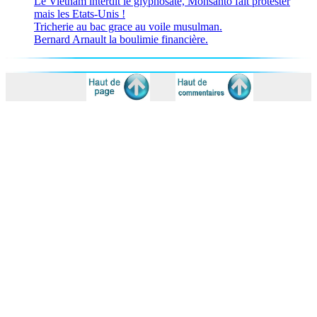
Le Vietnam interdit le glyphosate, Monsanto fait protester
mais les Etats-Unis !
Tricherie au bac grace au voile musulman.
Bernard Arnault la boulimie financière.