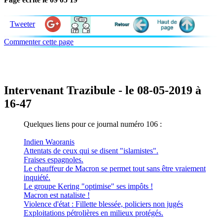
Tweeter
Commenter cette page
Intervenant Trazibule - le 08-05-2019 à
16-47
Quelques liens pour ce journal numéro 106 :
Indien Waoranis
Attentats de ceux qui se disent "islamistes".
Fraises espagnoles.
Le chauffeur de Macron se permet tout sans être vraiement
inquiété.
Le groupe Kering "optimise" ses impôts !
Macron est nataliste !
Violence d'état : Fillette blessée, policiers non jugés
Exploitations pétrolières en milieux protégés.