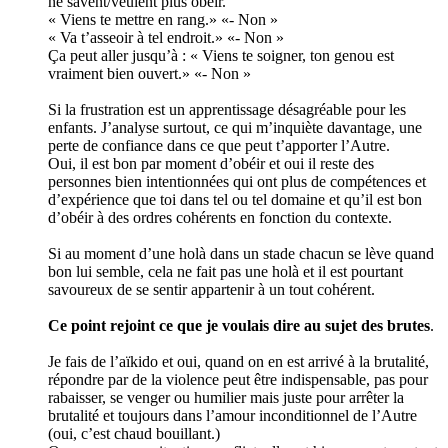
ne savent/veulent plus obéir.
« Viens te mettre en rang.» «- Non »
« Va t’asseoir à tel endroit.» «- Non »
Ça peut aller jusqu’à : « Viens te soigner, ton genou est
vraiment bien ouvert.» «- Non »
Si la frustration est un apprentissage désagréable pour les
enfants. J’analyse surtout, ce qui m’inquiète davantage, une
perte de confiance dans ce que peut t’apporter l’Autre.
Oui, il est bon par moment d’obéir et oui il reste des
personnes bien intentionnées qui ont plus de compétences et
d’expérience que toi dans tel ou tel domaine et qu’il est bon
d’obéir à des ordres cohérents en fonction du contexte.
Si au moment d’une holà dans un stade chacun se lève quand
bon lui semble, cela ne fait pas une holà et il est pourtant
savoureux de se sentir appartenir à un tout cohérent.
Ce point rejoint ce que je voulais dire au sujet des brutes
.
Je fais de l’aïkido et oui, quand on en est arrivé à la brutalité,
répondre par de la violence peut être indispensable, pas pour
rabaisser, se venger ou humilier mais juste pour arrêter la
brutalité et toujours dans l’amour inconditionnel de l’Autre
(oui, c’est chaud bouillant.)