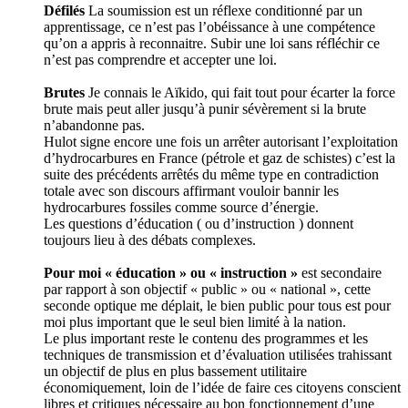
Défilés
La soumission est un réflexe conditionné par un
apprentissage, ce n’est pas l’obéissance à une compétence
qu’on a appris à reconnaitre. Subir une loi sans réfléchir ce
n’est pas comprendre et accepter une loi.
Brutes
Je connais le Aïkido, qui fait tout pour écarter la force
brute mais peut aller jusqu’à punir sévèrement si la brute
n’abandonne pas.
Hulot signe encore une fois un arrêter autorisant l’exploitation
d’hydrocarbures en France (pétrole et gaz de schistes) c’est la
suite des précédents arrêtés du même type en contradiction
totale avec son discours affirmant vouloir bannir les
hydrocarbures fossiles comme source d’énergie.
Les questions d’éducation ( ou d’instruction ) donnent
toujours lieu à des débats complexes.
Pour moi « éducation » ou « instruction »
est secondaire
par rapport à son objectif « public » ou « national », cette
seconde optique me déplait, le bien public pour tous est pour
moi plus important que le seul bien limité à la nation.
Le plus important reste le contenu des programmes et les
techniques de transmission et d’évaluation utilisées trahissant
un objectif de plus en plus bassement utilitaire
économiquement, loin de l’idée de faire ces citoyens conscient
libres et critiques nécessaire au bon fonctionnement d’une